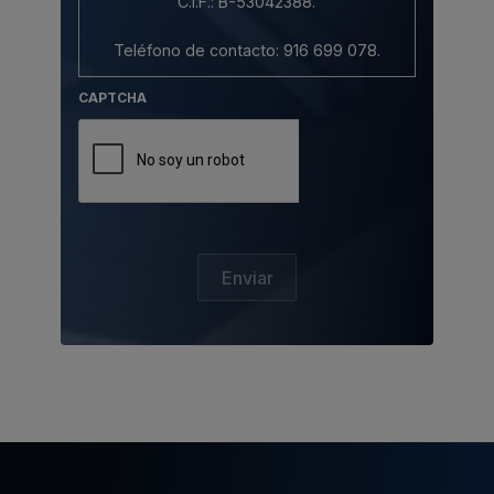
C.I.F.: B-53042388.
Teléfono de contacto: 916 699 078.
CAPTCHA
Correo electrónico: info@pemebla.com.
2. Protección de datos de carácter
personal.
Al acceder y utilizar el Sitio Web estará
consintiendo de forma expresa el
tratamiento de sus datos con respecto a
Enviar
esta Política de Privacidad, aunque lo
hace de forma revocable y sin efectos
retroactivos. Su acceso a este Sitio Web
está, por consiguiente, subordinado a
esta política, así como toda la legislación
aplicable a la que se hace referencia en
este apartado.
Con carácter general, queda