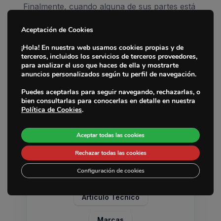
Finalmente, cuando alguna de sus partes está
más desgastada o
brilla por el roce
, es un
síntoma de que no está bien alineada. En esos
Aceptación de Cookies
Inicio
casos lo mejor también será cambiarla por
¡Hola! En nuestra web usamos cookies propias y de
una nueva que ofrezca todas las garantías,
terceros, incluidos los servicios de terceros proveedores,
Marcas
como es el caso de las que componen
para analizar el uso que haces de ella y mostrarte
el
catálogo de Japanparts
y que PEMEBLA
anuncios personalizados según tu perfil de navegación.
Fabricantes
distribuye en España. En este punto cabe
Puedes aceptarlas para seguir navegando, rechazarlas, o
señalar que contamos con 193 artículos que
bien consultarlas para conocerlas en detalle en nuestra
Sedes
cubren la gama europea y asiática de kit de
Política de Cookies
.
distribución, además de las
correas de
La Empresa
servicio y correas poly v
, en las que también
Aceptar todas las cookies
cubrimos la gama europea.
Noticias
Rechazar todas las cookies
Contacto
Categorías
Configuración de cookies
Artículo Técnico
Marcas