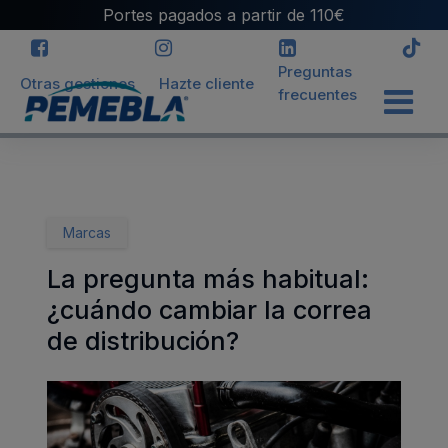
Portes pagados a partir de 110€
Preguntas
Otras gestiones
Hazte cliente
frecuentes
INICIO
>
BLOG
>
LA PREGUNTA MÁS HABITUAL: ¿CUÁNDO
CAMBIAR LA CORREA DE DISTRIBUCIÓN?
Marcas
La pregunta más habitual:
¿cuándo cambiar la correa
de distribución?