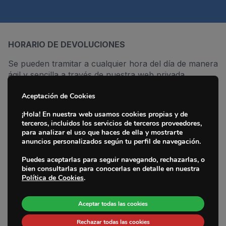
HORARIO DE DEVOLUCIONES
Se pueden tramitar a cualquier hora del día de manera
ágil y sencilla a través de nuestra web privada.
POLÍTICA DE DEVOLUCIONES
Aceptación de Cookies
Inicio
Les recordamos que no se aceptarán devoluciones
¡Hola! En nuestra web usamos cookies propias y de
terceros, incluidos los servicios de terceros proveedores,
Marcas
pasados
30 días
desde la fecha del albarán. Dichas
para analizar el uso que haces de ella y mostrarte
devoluciones deben ser acordadas con Pemebla y en
anuncios personalizados según tu perfil de navegación.
su embalaje original.
Fabricantes
Puedes aceptarlas para seguir navegando, rechazarlas, o
Dispone de 7 días naturales para el envió, desde la
bien consultarlas para conocerlas en detalle en nuestra
Sedes
confirmación de la devolución
Política de Cookies
.
La Empresa
El plazo para reclamar posibles roturas o
Aceptar todas las cookies
desperfectos será de
24 horas desde la recepción
Noticias
del material. Para evitar errores, es obligatorio
Rechazar todas las cookies