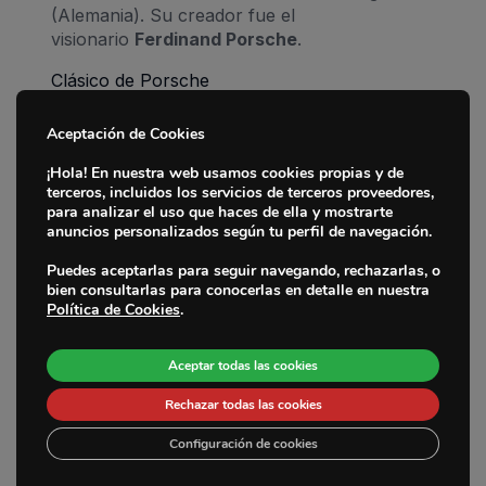
(Alemania). Su creador fue el
visionario
Ferdinand Porsche
.
Clásico de Porsche
Volkswagen
Aceptación de Cookies
El 28 de mayo de 1937 comenzó en Berlín
Inicio
(Alemania) la andadura del “
coche del
¡Hola! En nuestra web usamos cookies propias y de
pueblo
”, que era el significado de Volkswagen.
terceros, incluidos los servicios de terceros proveedores,
Marcas
para analizar el uso que haces de ella y mostrarte
Ferrari
anuncios personalizados según tu perfil de navegación.
Fabricantes
Fundada en 1947 en Maranello (Italia), los del
Puedes aceptarlas para seguir navegando, rechazarlas, o
Cavallino Rampante tienen el nombre de su
bien consultarlas para conocerlas en detalle en nuestra
Sedes
Política de Cookies
.
creador
Enzo Ferrari
.
La Empresa
SEAT
Aceptar todas las cookies
Fundada el 9 de mayo de 1950 en Barcelona,
Noticias
Rechazar todas las cookies
su nombre es el acrónimo de
Sociedad
Española de Automóviles Turismo
.
Contacto
Configuración de cookies