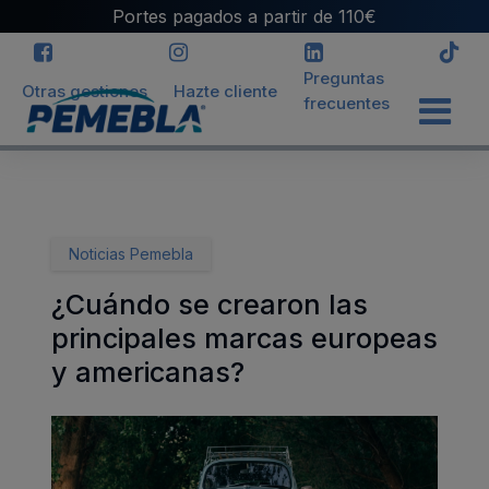
Portes pagados a partir de 110€
Preguntas
Otras gestiones
Hazte cliente
frecuentes
INICIO
>
BLOG
>
¿CUÁNDO SE CREARON LAS PRINCIPALES
MARCAS EUROPEAS Y AMERICANAS?
Noticias Pemebla
¿Cuándo se crearon las
principales marcas europeas
y americanas?