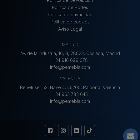
Política de Devolución
que respecta al tratamiento de datos
personales y a la libre circulación de
Política de Portes
estos datos (en adelante, “RGPD”)
Política de privacidad
PEMEBLA, S.L. le informa que los datos
Política de cookies
personales que Vd. nos facilita, así como
Aviso Legal
aquellos otros que nos facilite durante la
relación negocial/contractual, serán
MADRID
tratados con la finalidad de (i) realizar una
Av. de la Industria, 16, B, 28823, Coslada, Madrid
correcta gestión de la relación, así como
+34 916 699 078
la gestión administrativa, económica y
info@pemebla.com
comercial, (ii) atender sus consultas y
solicitudes, (iii) realizar un control de
VALENCIA
calidad sobre nuestros productos y
Benetúser 53, Nave 4, 46200, Paiporta, Valencia
servicios, (iv) remitirle comunicaciones
+34 963 783 645
personales y obsequios dirigidos a
info@pemebla.com
nuestros clientes, (v) realización de
encuestas de opinión y fines estadísticos,
(vi) para informarle periódicamente de
eventos, novedades, promociones,
productos y servicios por medios
escritos, telefónicos y/oelectrónicos, (vii)