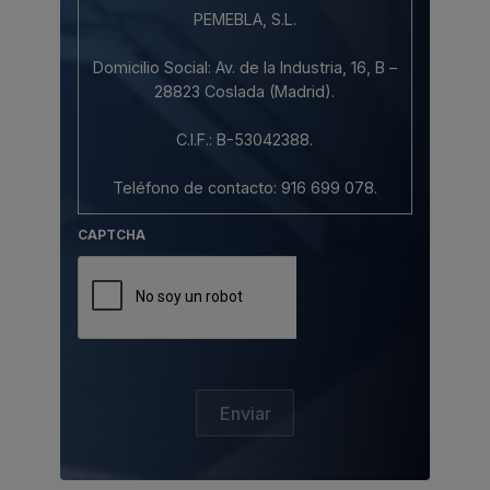
PEMEBLA, S.L.
Domicilio Social: Av. de la Industria, 16, B –
28823 Coslada (Madrid).
C.I.F.: B-53042388.
Teléfono de contacto: 916 699 078.
CAPTCHA
Correo electrónico: info@pemebla.com.
2. Protección de datos de carácter
personal.
Al acceder y utilizar el Sitio Web estará
consintiendo de forma expresa el
tratamiento de sus datos con respecto a
Enviar
esta Política de Privacidad, aunque lo
hace de forma revocable y sin efectos
retroactivos. Su acceso a este Sitio Web