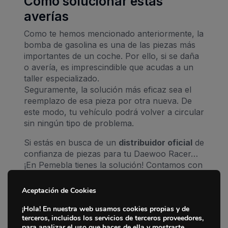
Cómo solucionar estas
averías
Como te hemos mencionado anteriormente, la
bomba de gasolina es una de las piezas más
importantes de un coche. Por ello, si se daña
o avería, es imprescindible que acudas a un
taller especializado.
Seguramente, la solución más eficaz sea el
reemplazo de esa pieza por otra nueva. De
este modo, tu vehículo podrá volver a circular
sin ningún tipo de problema.
Si estás en busca de un
distribuidor oficial
de
confianza de piezas para tu Daewoo Racer…
¡En Pemebla tienes la solución! Contamos con
piezas de recambio para cualquier modelo de
coche y ofrecemos la mejor calidad del
Aceptación de Cookies
Inicio
mercado. No esperes más y accede a nuestra
¡Hola! En nuestra web usamos cookies propias y de
área de clientes de Pemebla y dale a tu
terceros, incluidos los servicios de terceros proveedores,
Marcas
Daewoo la calidad que se merece. ¡Te
para analizar el uso que haces de ella y mostrarte