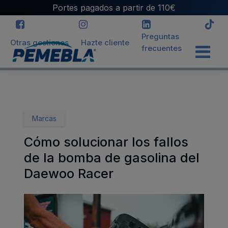
Portes pagados a partir de 110€
Preguntas
Otras gestiones
Hazte cliente
frecuentes
INICIO
>
BLOG
>
CÓMO SOLUCIONAR LOS FALLOS DE LA
BOMBA DE GASOLINA DEL DAEWOO RACER
Marcas
Cómo solucionar los fallos
de la bomba de gasolina del
Daewoo Racer