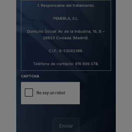
1. Responsable del tratamiento.
PEMEBLA, S.L.
Domicilio Social: Av. de la Industria, 16, B –
28823 Coslada (Madrid).
C.I.F.: B-53042388.
Teléfono de contacto: 916 699 078.
CAPTCHA
Correo electrónico: info@pemebla.com.
2. Protección de datos de carácter personal.
Al acceder y utilizar el Sitio Web estará
consintiendo de forma expresa el tratamiento
de sus datos con respecto a esta Política de
Privacidad, aunque lo hace de forma
revocable y sin efectos retroactivos. Su