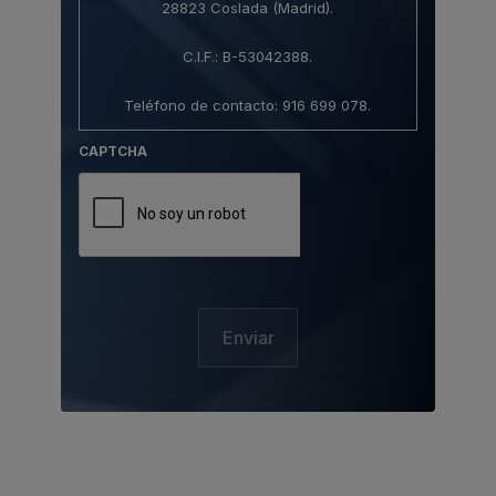
28823 Coslada (Madrid).
C.I.F.: B-53042388.
Teléfono de contacto: 916 699 078.
CAPTCHA
Correo electrónico: info@pemebla.com.
2. Protección de datos de carácter personal.
Al acceder y utilizar el Sitio Web estará
consintiendo de forma expresa el tratamiento
de sus datos con respecto a esta Política de
Privacidad, aunque lo hace de forma
revocable y sin efectos retroactivos. Su
acceso a este Sitio Web está, por
consiguiente, subordinado a esta política, así
como toda la legislación aplicable a la que
se hace referencia en este apartado.
Con carácter general, queda absolutamente