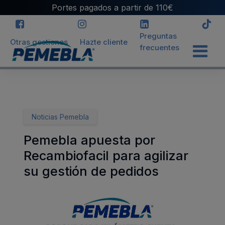
Portes pagados a partir de 110€
Preguntas
Otras gestiones
Hazte cliente
frecuentes
INICIO
>
BLOG
>
PEMEBLA APUESTA POR RECAMBIOFACIL
PARA AGILIZAR SU GESTIÓN DE PEDIDOS
Noticias Pemebla
Pemebla apuesta por
Recambiofacil para agilizar
su gestión de pedidos