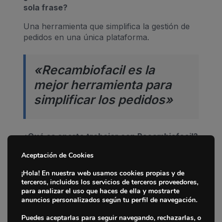
sola frase?
Una herramienta que simplifica la gestión de
pedidos en una única plataforma.
«Recambiofacil es la
mejor herramienta para
simplificar los pedidos»
¿Qué os aporta trabajar con Recambiofacil?
Nos aporta visibilidad para tratar con nuevos
Aceptación de Cookies
Inicio
clientes y agilidad para tramitar pedidos.
¡Hola! En nuestra web usamos cookies propias y de
terceros, incluidos los servicios de terceros proveedores,
Marcas
Si tuvieras que destacar algo de
para analizar el uso que haces de ella y mostrarte
Recambiofacil, ¿qué sería?
anuncios personalizados según tu perfil de navegación.
Fabricantes
Centraliza en una sola plataforma la relación
Puedes aceptarlas para seguir navegando, rechazarlas, o