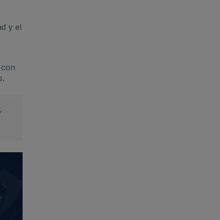
serán tratados con la
finalidad de (i) realizar una
d y el
correcta gestión de la
relación, así como la
gestión administrativa,
económica y comercial, (ii)
 con
atender sus consultas y
s.
solicitudes, (iii) realizar un
control de calidad sobre
nuestros productos y
,
servicios, (iv) remitirle
comunicaciones
personales y obsequios
dirigidos a nuestros
clientes, (v) realización de
encuestas de opinión y
fines estadísticos, (vi) para
informarle periódicamente
de eventos, novedades,
promociones, productos y