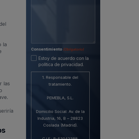
del
 la
Consentimiento
(Obligatorio)
e
s
Estoy de acuerdo con la
política de privacidad.
1. Responsable del
r las
tratamiento.
o
ave.
PEMEBLA, S.L.
eriría
Domicilio Social: Av. de la
Industria, 16, B – 28823
Coslada (Madrid).
os
C.I.F.: B-53042388.