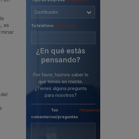
(Obligatorio)
la
, es
Tu teléfono
(Obligatorio)
rminar
¿En qué estás
pensando?
Por favor, haznos saber lo
que tienes en mente.
¿Tienes alguna pregunta
del
para nosotros?
e
Tus
(Obligatorio)
comentarios/preguntas