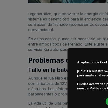
regenerativo, que convierte la energía ciné
sistema es beneficioso para la eficiencia 
sensación de frenado inconsistente, especia
convencional.
En estos casos, puede ser necesario un aju
entre ambos tipos de frenado. Este ajuste s
servicio Kia autorizado.
Problemas con el Siste
Aceptación de Cook
Fallo en la batería de 12V
¡Hola! En nuestra we
para analizar el us
Aunque el Kia Niro es conocido por su efic
con la batería de 12V, la cual es crucial p
Puedes aceptarlas p
nuestra
Política de
eléctricos. Los síntomas de una batería def
parpadeantes o problemas con el sistema d
La vida útil de una batería de 12V puede va