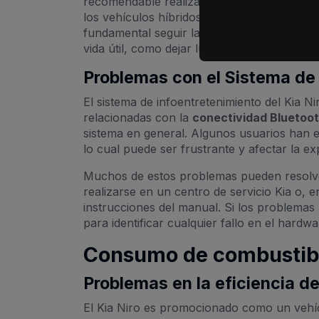
recomendable realizar una revisión del sist
los vehículos híbridos como el Kia Niro req
fundamental seguir las instrucciones del ma
vida útil, como dejar luces encendidas cuan
Problemas con el Sistema de
El sistema de infoentretenimiento del Kia N
relacionadas con la
conectividad Bluetoo
sistema en general. Algunos usuarios han 
lo cual puede ser frustrante y afectar la e
Muchos de estos problemas pueden resolve
realizarse en un centro de servicio Kia o, 
instrucciones del manual. Si los problemas
para identificar cualquier fallo en el hardwa
Consumo de combustibl
Problemas en la eficiencia d
El Kia Niro es promocionado como un vehíc