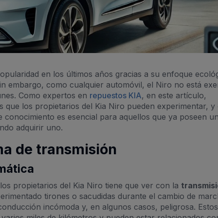
pularidad en los últimos años gracias a su enfoque ecoló
in embargo, como cualquier automóvil, el Niro no está exe
munes. Como expertos en
repuestos KIA
, en este artículo,
que los propietarios del Kia Niro pueden experimentar, 
e conocimiento es esencial para aquellos que ya poseen un
ndo adquirir uno.
ma de transmisión
omática
s propietarios del Kia Niro tiene que ver con la
transmis
erimentado tirones o sacudidas durante el cambio de marc
conducción incómoda y, en algunos casos, peligrosa. Estos
varios miles de kilómetros y pueden estar relacionados co