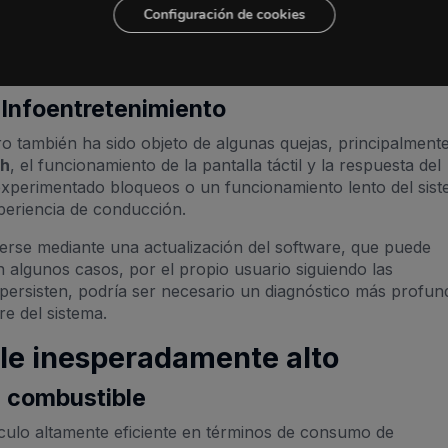
ema eléctrico y considerar la sustitución de la batería. Ade
Configuración de cookies
uieren un manejo especial de la batería, por lo que es
nual del propietario y evitar prácticas que puedan reducir 
do el vehículo no está en uso.
 Infoentretenimiento
iro también ha sido objeto de algunas quejas, principalment
th
, el funcionamiento de la pantalla táctil y la respuesta del
experimentado bloqueos o un funcionamiento lento del sist
xperiencia de conducción.
rse mediante una actualización del software, que puede
en algunos casos, por el propio usuario siguiendo las
 persisten, podría ser necesario un diagnóstico más profun
re del sistema.
e inesperadamente alto
e combustible
ulo altamente eficiente en términos de consumo de