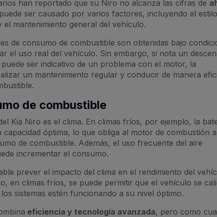
rios han reportado que su Niro no alcanza las cifras de
a
uede ser causado por varios factores, incluyendo el estil
y el mantenimiento general del vehículo.
iales de consumo de combustible son obtenidas bajo condic
ar el uso real del vehículo. Sin embargo, si nota un desce
e, puede ser indicativo de un problema con el motor, la
Realizar un mantenimiento regular y conducir de manera efic
bustible.
sumo de combustible
el Kia Niro es el clima. En climas fríos, por ejemplo, la bat
u capacidad óptima, lo que obliga al motor de combustión a
sumo de combustible. Además, el uso frecuente del aire
uede incrementar el consumo.
ble prever el impacto del clima en el rendimiento del vehíc
, en climas fríos, se puede permitir que el vehículo se cal
los sistemas estén funcionando a su nivel óptimo.
combina
eficiencia y tecnología avanzada
, pero como cua