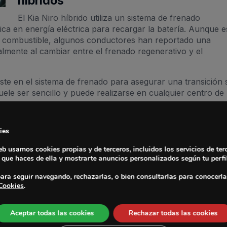
híbridos
El Kia Niro híbrido utiliza un sistema de frenado
tica en energía eléctrica para recargar la batería. Aunque e
del combustible, algunos conductores han reportado una
lmente al cambiar entre el frenado regenerativo y el
ste en el sistema de frenado para asegurar una transición
uele ser sencillo y puede realizarse en cualquier centro de
ma Eléctrico
ies
b usamos cookies propias y de terceros, incluidos los servicios de ter
o que haces de ella y mostrarte anuncios personalizados según tu perfi
iencia energética, algunos propietarios han reportado pro
ara arrancar el vehículo y operar muchos de sus sistemas
ara seguir navegando, rechazarlas, o bien consultarlas para conocerla
 Cookies
.
ectuosa incluyen la incapacidad de arrancar el coche, luce
e entretenimiento y navegación.
Aceptar todas las cookies
Rechazar todas las cookies
riar, pero si experimenta estos problemas repetidamente, e