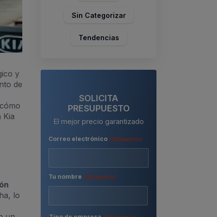
Sin Categorizar
Tendencias
gico y
nto de
SOLICITA
y cómo
PRESUPUESTO
 Kia
El mejor precio garantizado
Correo electrónico
(Obligatorio)
Tu nombre
(Obligatorio)
ión
ha, lo
Nombre
n un
Tipo de empresa