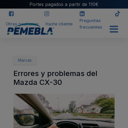
Portes pagados a partir de 110€
Preguntas
Otras gestiones
Hazte cliente
frecuentes
INICIO
>
BLOG
>
ERRORES Y PROBLEMAS DEL MAZDA CX-30
Marcas
Errores y problemas del
Mazda CX-30