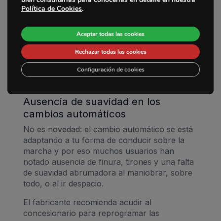
Sedes
Política de Cookies
conducción poco eficiente han motivado a
.
ello.
La Empresa
Aceptar todas las cookies
La realidad es que el CX-30 no es el mejor
Noticias
modelo para ahorrar en ciudad. Eso sí,
Rechazar todas las cookies
mejora notablemente en carretera
. Cosas
Contacto
Configuración de cookies
del diseño en unión al uso y las
combinaciones técnicas del coche.
Ausencia de suavidad en los
cambios automáticos
No es novedad: el cambio automático se está
adaptando a tu forma de conducir sobre la
marcha y por eso muchos usuarios han
notado ausencia de finura, tirones y una falta
de suavidad abrumadora al maniobrar, sobre
todo, o al ir despacio.
El fabricante recomienda acudir al
concesionario para reprogramar las