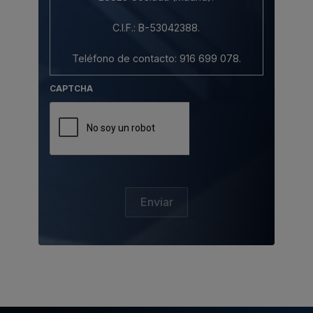
C.I.F.: B-53042388.
Teléfono de contacto: 916 699 078.
CAPTCHA
Correo electrónico: info@pemebla.com.
2. Protección de datos de carácter
personal.
Al acceder y utilizar el Sitio Web estará
consintiendo de forma expresa el
tratamiento de sus datos con respecto a
Enviar
esta Política de Privacidad, aunque lo
hace de forma revocable y sin efectos
retroactivos. Su acceso a este Sitio Web
está, por consiguiente, subordinado a
esta política, así como toda la legislación
aplicable a la que se hace referencia en
este apartado.