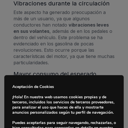
Vibraciones durante la circulación
Este aspecto ha generado preocupación a
más de un usuario, ya que algunos
conductores han notado
vibraciones leves
en sus volantes
, además de en los pedales o
dentro del vehículo. Este problema se ha
evidenciado en los gasolina de pocas
revoluciones. Esto ocurre porque las
características del motor, ya que tiene muchas
particularidades.
Mayor consumo del esperado
Mazda se llenó de elogios con la llegada de
Aceptación de Cookies
este modelo debido a su fiabilidad en
Inicio
consumo, hasta que empezaron a darse
¡Hola! En nuestra web usamos cookies propias y de
problemas en este aspecto. Sin lugar a dudas,
terceros, incluidos los servicios de terceros proveedores,
Marcas
para analizar el uso que haces de ella y mostrarte
una de las mayores frustraciones de los
anuncios personalizados según tu perfil de navegación.
conductores pese a no ser una avería al uso.
Fabricantes
El
uso intensivo en ciudad
, sumado a
Puedes aceptarlas para seguir navegando, rechazarlas, o
trayectos cortos, un motor en frío y una
bien consultarlas para conocerlas en detalle en nuestra